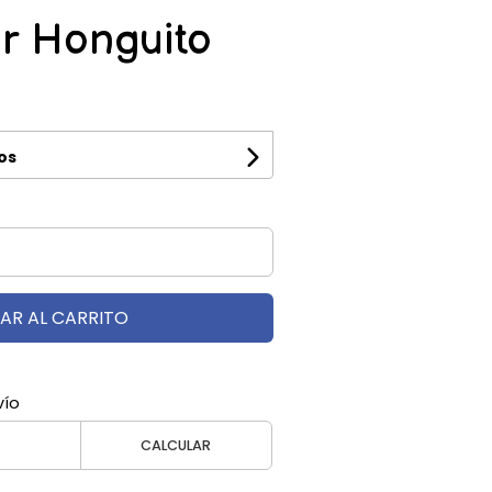
r Honguito
os
AR AL CARRITO
vío
CALCULAR