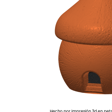
Hecho por impresión 3d en petg