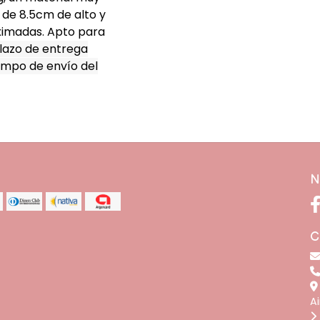
 de 8.5cm de alto y
ximadas. Apto para
lazo de entrega
empo de envío del
N
C
A