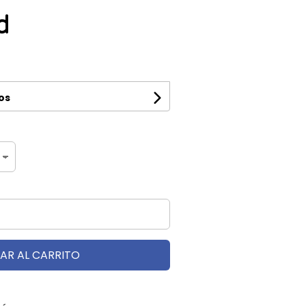
d
os
AR AL CARRITO