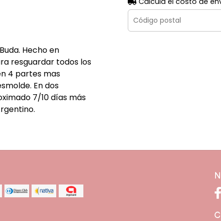
Calculá el costo de en
Buda. Hecho en
ara resguardar todos los
 en 4 partes mas
esmolde. En dos
oximado 7/10 días más
rgentino.
N
C